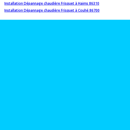
Installation Dépannage chaudière Frisquet à Haims 86310
Installation Dépannage chaudière Frisquet à Couhé 86700