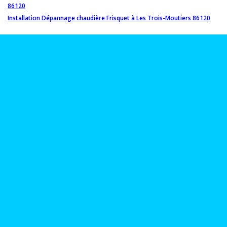
86120
Installation Dépannage chaudière Frisquet à Les Trois-Moutiers 86120